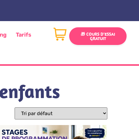
ing
Tarifs
🎁 COURS D’ESSAI
GRATUIT
enfants