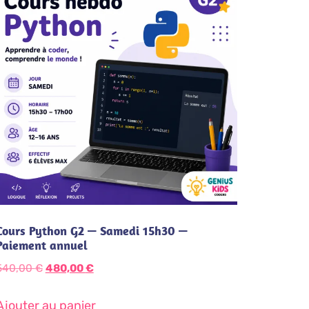
Cours Python G2 — Samedi 15h30 —
Paiement annuel
540,00
€
480,00
€
Ajouter au panier