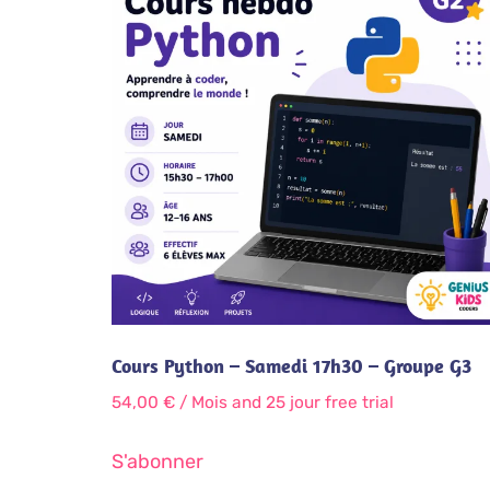
Cours Python – Samedi 17h30 – Groupe G3
54,00
€
/ Mois
and 25 jour free trial
S'abonner