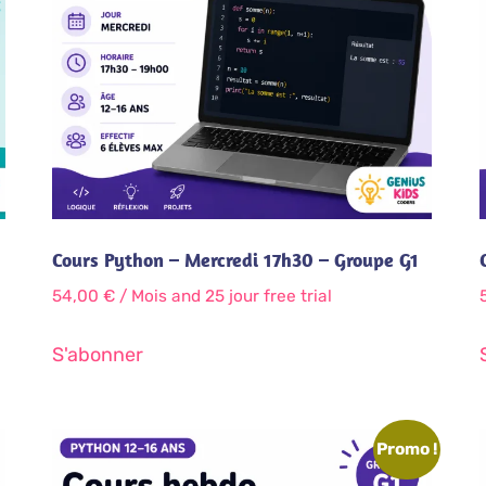
Cours Python – Mercredi 17h30 – Groupe G1
54,00
€
/ Mois
and 25 jour free trial
S'abonner
Promo !