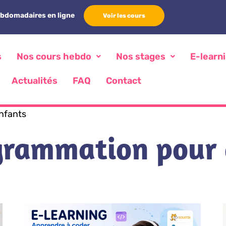
ebdomadaires en ligne
Voir les cours
s
Nos cours hebdo
Nos stages
E-learn
Actualités
FAQ
Contact
nfants
grammation pour 