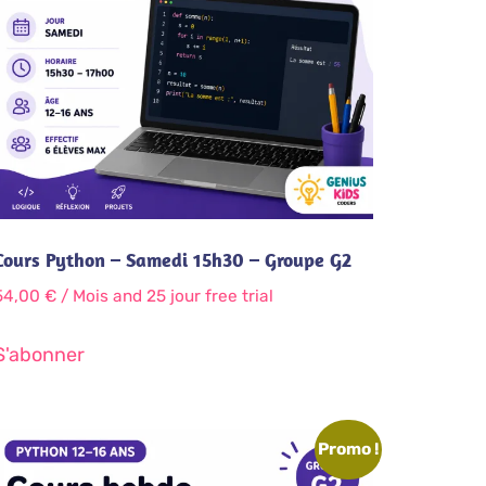
Cours Python – Samedi 15h30 – Groupe G2
54,00
€
/ Mois
and 25 jour free trial
S'abonner
Promo !