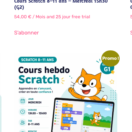
Cours Scratch 8–11 ans – Mercredi 15h30
(G2)
54,00
€
/ Mois
and 25 jour free trial
S'abonner
Promo !