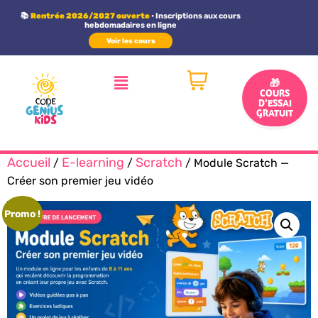
Panneau de gestion des cookies
📚
Rentrée 2026/2027 ouverte
• Inscriptions aux cours
hebdomadaires en ligne
Voir les cours
🎁
COURS
D’ESSAI
GRATUIT
Accueil
E-learning
Scratch
/
/
/ Module Scratch —
Créer son premier jeu vidéo
Promo !