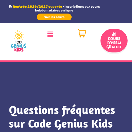
Panneau de gestion des cookies
📚
Rentrée 2026/2027 ouverte
• Inscriptions aux cours
hebdomadaires en ligne
Voir les cours
🎁
COURS
D’ESSAI
GRATUIT
Questions fréquentes
sur Code Genius Kids