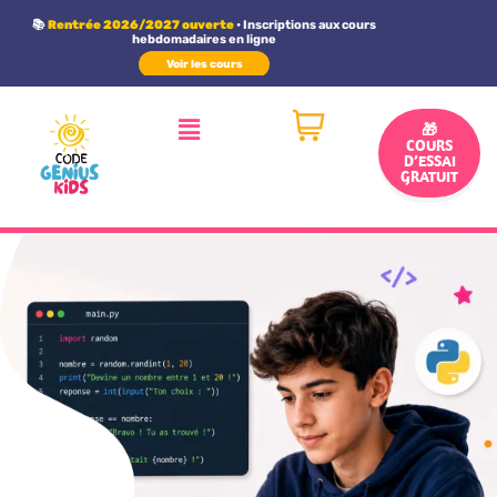
Panneau de gestion des cookies
📚
Rentrée 2026/2027 ouverte
• Inscriptions aux cours
hebdomadaires en ligne
Voir les cours
🎁
COURS
D’ESSAI
GRATUIT