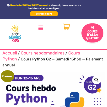
Panneau de gestion des cookies
📚
Rentrée 2026/2027 ouverte
• Inscriptions aux cours
hebdomadaires en ligne
Voir les cours
🎁
COURS
D’ESSAI
GRATUIT
Accueil
Cours hebdomadaires
Cours
/
/
Python
/ Cours Python G2 — Samedi 15h30 — Paiement
annuel
Promo !