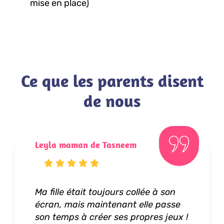
mise en place)
Ce que les parents disent
de nous
Jessica maman de Nathan
Sai
son
Mon fils adore les jeux vidéo, et grâce
Ce 
asse
à ce cours, il a pu passer de simple
nouv
jeux !
joueur à créateur de jeux incroyables
est