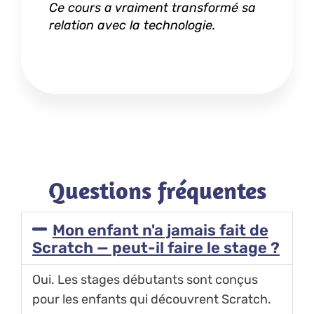
é sa
! Un excellent moyen d'apprendre
ses 
tout en s'amusant.
prob
ses 
Questions fréquentes
Mon enfant n'a jamais fait de
Scratch — peut-il faire le stage ?
Oui. Les stages débutants sont conçus
pour les enfants qui découvrent Scratch.