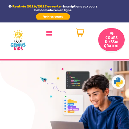
Panneau de gestion des cookies
📚
Rentrée 2026/2027 ouverte
• Inscriptions aux cours
hebdomadaires en ligne
Voir les cours
🎁
COURS
D’ESSAI
GRATUIT