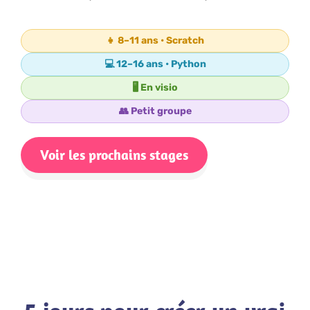
👧 8–11 ans • Scratch
💻 12–16 ans • Python
🖥️ En visio
👥 Petit groupe
Voir les prochains stages