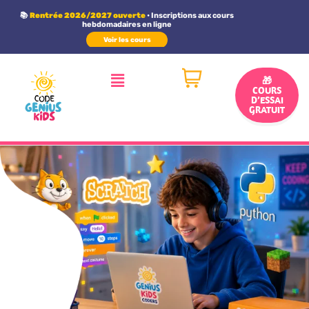
Panneau de gestion des cookies
📚
Rentrée 2026/2027 ouverte
• Inscriptions aux cours
hebdomadaires en ligne
Voir les cours
🎁
COURS
D’ESSAI
GRATUIT