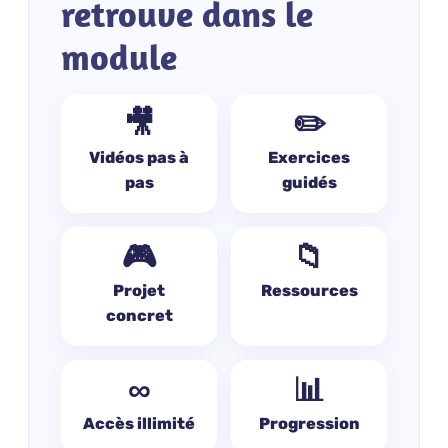
retrouve dans le
module
🎥
✏️
Vidéos pas à
Exercices
pas
guidés
🎮
📁
Projet
Ressources
concret
∞
📊
Accès illimité
Progression