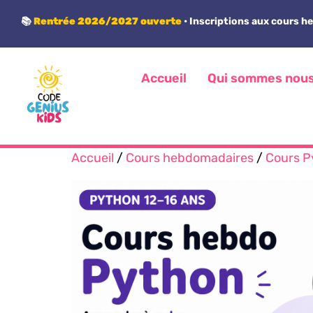
Panneau de gestion des cookies
📚
Rentrée 2026/2027 ouverte
• Inscriptions aux cours h
Accueil
Qui sommes nou
Accueil
/
Cours hebdomadaires
/
Cours P