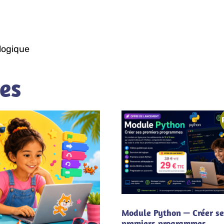
logique
res
Module Python — Créer se
premiers programmes