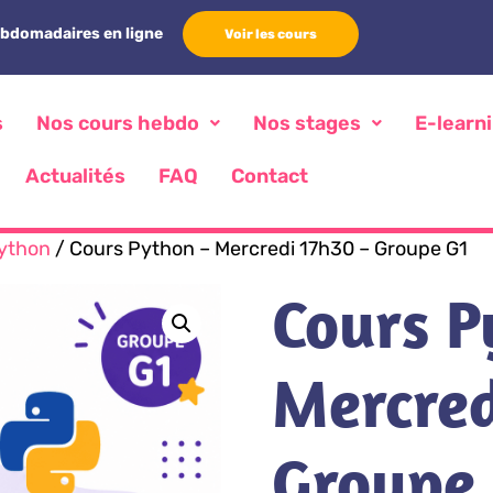
ebdomadaires en ligne
Voir les cours
s
Nos cours hebdo
Nos stages
E-learn
Actualités
FAQ
Contact
ython
/ Cours Python – Mercredi 17h30 – Groupe G1
Cours P
Mercred
Groupe