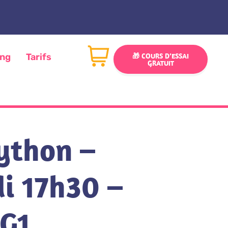
ing
Tarifs
🎁 COURS D’ESSAI
GRATUIT
ython –
i 17h30 –
 G1