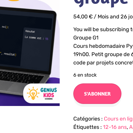
54,00
€
/ Mois
and 26 jou
You will be subscribing
Groupe G1
Cours hebdomadaire Pyt
19h00. Petit groupe de
code par projets concre
6 en stock
S'ABONNER
Catégories :
Cours en li
Étiquettes :
12-16 ans
,
A