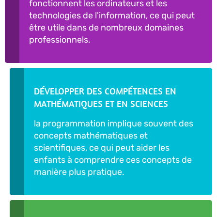
fonctionnent les ordinateurs et les
technologies de l'information, ce qui peut
être utile dans de nombreux domaines
professionnels.
DÉVELOPPER DES COMPÉTENCES EN
MATHÉMATIQUES ET EN SCIENCES
la programmation implique souvent des
concepts mathématiques et
scientifiques, ce qui peut aider les
enfants à comprendre ces concepts de
manière plus pratique.