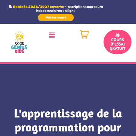
Panneau de gestion des cookies
📚
Rentrée 2026/2027 ouverte
• Inscriptions aux cours
hebdomadaires en ligne
Voir les cours
🎁
COURS
D’ESSAI
GRATUIT
L'apprentissage de la
programmation pour