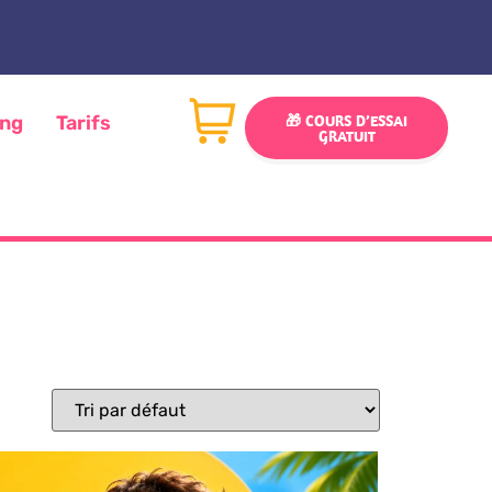
ing
Tarifs
🎁 COURS D’ESSAI
GRATUIT